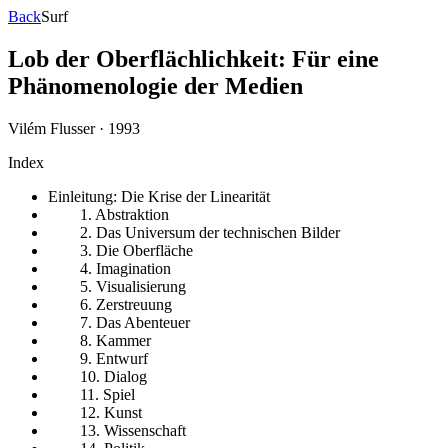
Back
Surf
Lob der Oberflächlichkeit: Für eine
Phänomenologie der Medien
Vilém Flusser
·
1993
Index
Einleitung: Die Krise der Linearität
1. Abstraktion
2. Das Universum der technischen Bilder
3. Die Oberfläche
4. Imagination
5. Visualisierung
6. Zerstreuung
7. Das Abenteuer
8. Kammer
9. Entwurf
10. Dialog
11. Spiel
12. Kunst
13. Wissenschaft