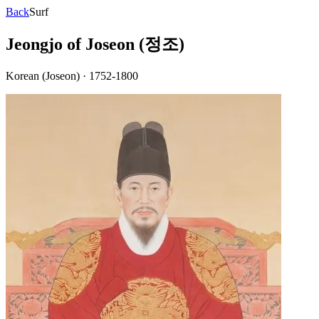
Back
Surf
Jeongjo of Joseon (정조)
Korean (Joseon)
·
1752-1800